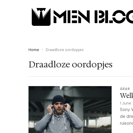
Home
›
Draadloze oordopjes
Draadloze oordopjes
GEAR
Welk
1 June
Sony W
de dri
ruison