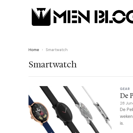
Home
›
Smartwatch
Smartwatch
GEAR
De P
28 Ju
De Peb
weken 
is.