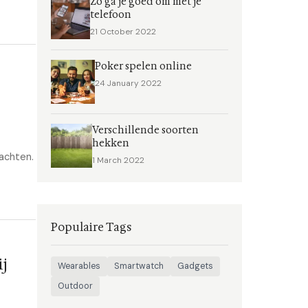
Zo ga je goed om met je
telefoon
21 October 2022
Poker spelen online
24 January 2022
Verschillende soorten
hekken
wachten.
1 March 2022
Populaire Tags
j
Wearables
Smartwatch
Gadgets
Outdoor