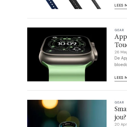
LEES 
GEAR
Appl
Tou
26 Ma
De App
bloedd
LEES 
GEAR
Smar
jou?
20 Apr