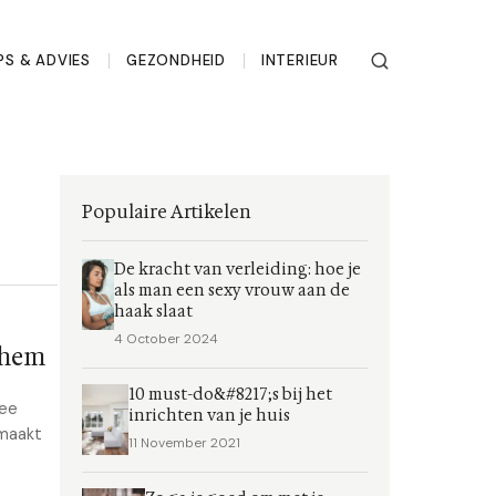
PS & ADVIES
GEZONDHEID
INTERIEUR
Populaire Artikelen
De kracht van verleiding: hoe je
als man een sexy vrouw aan de
haak slaat
4 October 2024
 hem
10 must-do&#8217;s bij het
wee
inrichten van je huis
emaakt
11 November 2021