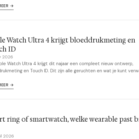
MEER →
e Watch Ultra 4 krijgt bloeddrukme­ting en
ch ID
y 2026
le Watch Ultra 4 krijgt dit najaar een compleet nieuw ontwerp,
rukme­ting en Touch ID. Dit zijn alle geruchten en wat je kunt ver
MEER →
t ring of smartwatch, welke wearable past bi
il 2026