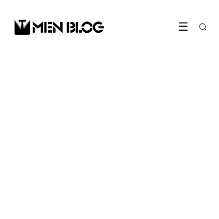
☰
FASHION
Houd hier rekening mee bij
het kopen van nieuwe
boots!
29 December 2021
·
4 min leestijd