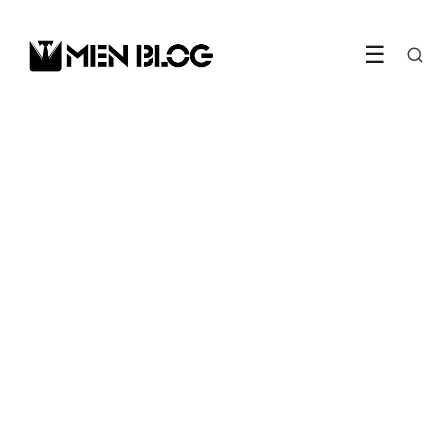
☰
GEAR
Apple Watch Ultra 4 krijgt
bloeddrukme­ting en Touch
ID
26 May 2026
·
7 min leestijd