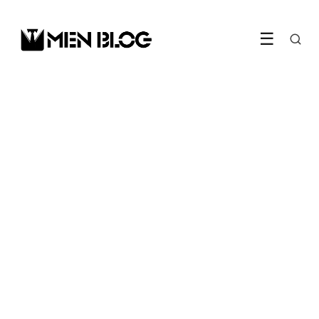
☰
LIFESTYLE
Uitgebreid vergelijken? Shop
online!
30 September 2022
·
3 min leestijd