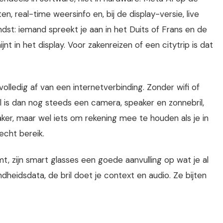
n, real-time weersinfo en, bij de display-versie, live
endst: iemand spreekt je aan in het Duits of Frans en de
ijnt in het display. Voor zakenreizen of een citytrip is dat
olledig af van een internetverbinding. Zonder wifi of
l is dan nog steeds een camera, speaker en zonnebril,
aker, maar wel iets om rekening mee te houden als je in
echt bereik.
t, zijn smart glasses een goede aanvulling op wat je al
heidsdata, de bril doet je context en audio. Ze bijten