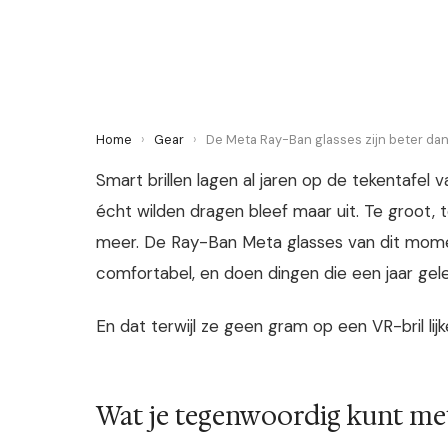
5 June 2026
·
5 min leestijd
Home
›
Gear
›
De Meta Ray-Ban glasses zijn beter dan
Smart brillen lagen al jaren op de tekentafe
écht wilden dragen bleef maar uit. Te groot, t
meer. De Ray-Ban Meta glasses van dit moment
comfortabel, en doen dingen die een jaar gel
En dat terwijl ze geen gram op een VR-bril lijk
Wat je tegenwoordig kunt me