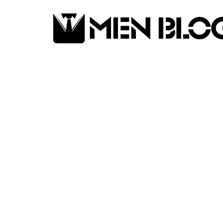
GEAR
De Meta Ray-Ban 
beter dan je den