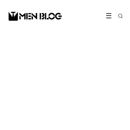
☰
GEAR
Zo kies je tussen de Garmin
Forerunner 70 en 170
18 May 2026
·
5 min leestijd