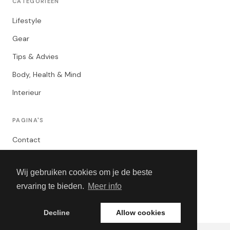
CATEGORIEËN
Lifestyle
Gear
Tips & Advies
Body, Health & Mind
Interieur
PAGINA'S
Contact
Privacybeleid
Wij gebruiken cookies om je de beste
Algemene Voorwaarden
ervaring te bieden.
Meer info
Adverteren
Decline
Allow cookies